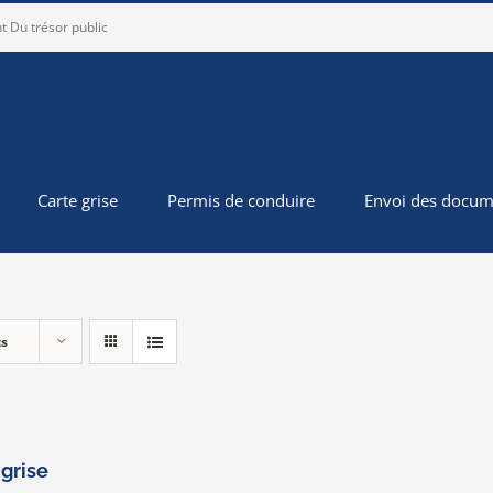
t Du trésor public
Carte grise
Permis de conduire
Envoi des docum
ts
 grise