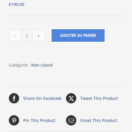
€
199,00
AJOUTER AU PANIER
quantité
de
Carte
grise
Catégorie :
Non classé
étrangère
Share On Facebook
Tweet This Product
Pin This Product
Email This Product