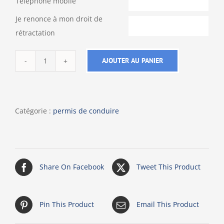
Téléphone mobile
Je renonce à mon droit de
rétractation
AJOUTER AU PANIER
quantité
de
Permis
international
Catégorie :
permis de conduire
Share On Facebook
Tweet This Product
Pin This Product
Email This Product