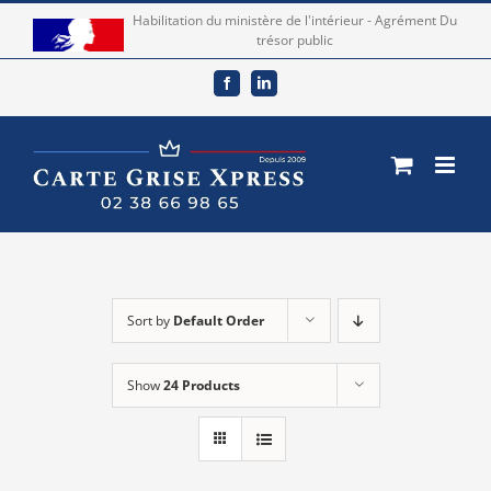
Skip
Habilitation du ministère de l'intérieur - Agrément Du
trésor public
to
content
Facebook
LinkedIn
Sort by
Default Order
Show
24 Products